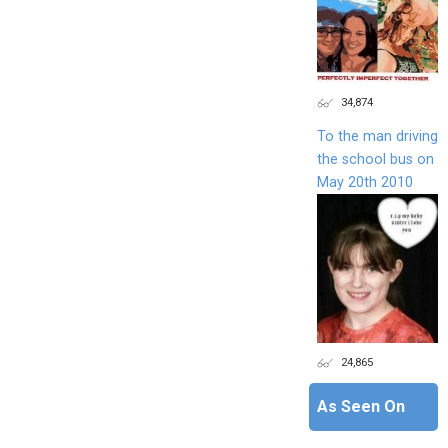
34,874
To the man driving
the school bus on
May 20th 2010
24,865
As Seen On