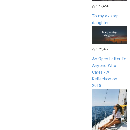
17,664
To my ex step
daughter
25,327
An Open Letter To
Anyone Who
Cares - A
Reflection on
2018