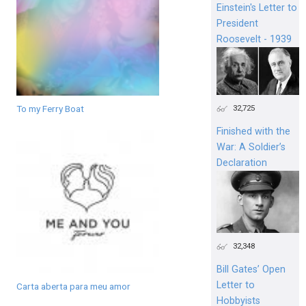
Einstein's Letter to
President
Roosevelt - 1939
To my Ferry Boat
32,725
Finished with the
War: A Soldier’s
Declaration
32,348
Bill Gates’ Open
Letter to
Carta aberta para meu amor
Hobbyists