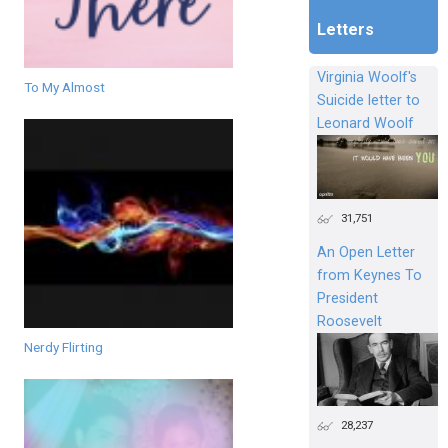
Letters
Virginia Woolf's
To My Almost
Suicide letter to
Leonard Woolf
31,751
An Open Letter
from Keynes To
President
Roosevelt
Nerdy Flirting
28,237