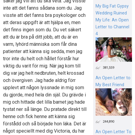
saker jag vill att du ska veta. Jag visste
My Big Fat Gypsy
inte att det fanns sådana som du. Jag
Wedding Ruined
visste att det fanns bra psykologer och
My Life: An Open
att deras uppgift är att hjälpa en, men
Letter to Channel
det finns ingen som du. Du vet säkert
4
att du är bra på ditt jobb, att du är en
varm, lyhörd människa som får dina
patienter att känna sig sedda, men jag
tror inte du helt och hållet förstår hur
viktig du varit för mig. När jag kom till
381,559
dig var jag helt nedbruten, helt krossad
An Open Letter to
och övergiven. Jag hade aldrig förr
My Best Friend
upplevt att någon lyssnade in mig som
du gjorde, med hela din själ. Du grävde i
mig och hittade det lilla barnet jag hade
tystat ner så länge. Du pratade direkt till
henne och fick henne att känna sig
244,890
förstådd och så började hon läka. Det är
något speciellt med dig Victoria, du har
An Open Letter To