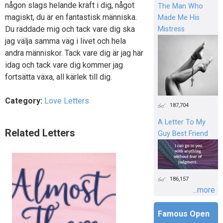
någon slags helande kraft i dig, något
The Man Who
magiskt, du är en fantastisk människa.
Made Me His
Du räddade mig och tack vare dig ska
Mistress
jag välja samma väg i livet och hela
andra människor. Tack vare dig är jag här
idag och tack vare dig kommer jag
fortsätta växa, all kärlek till dig.
Category:
Love Letters
187,704
A Letter To My
Related Letters
Guy Best Friend
186,157
...more
Famous Open