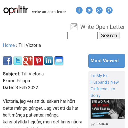
Jump to navigation
write an open letter
Write Open Letter
User menu
Search
Search form
Home
›
Till Victoria
You are here
Most Viewed
Subject:
Till Victoria
To My Ex-
From:
Filippa
Husband's New
Date:
8
Feb
2022
Girlfriend: I'm
Sorry
Victoria, jag vet att du säkert har hört
detta många gånger. Jag vet att du har
haft många patienter, många
känslofyllda hejdån, men det finns några
550,634