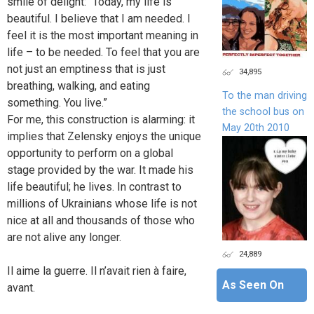
smile of delight: “Today, my life is
beautiful. I believe that I am needed. I
feel it is the most important meaning in
life – to be needed. To feel that you are
not just an emptiness that is just
34,895
breathing, walking, and eating
To the man driving
something. You live.”
the school bus on
For me, this construction is alarming: it
May 20th 2010
implies that Zelensky enjoys the unique
opportunity to perform on a global
stage provided by the war. It made his
life beautiful; he lives. In contrast to
millions of Ukrainians whose life is not
nice at all and thousands of those who
are not alive any longer.
24,889
Il aime la guerre. Il n’avait rien à faire,
As Seen On
avant.