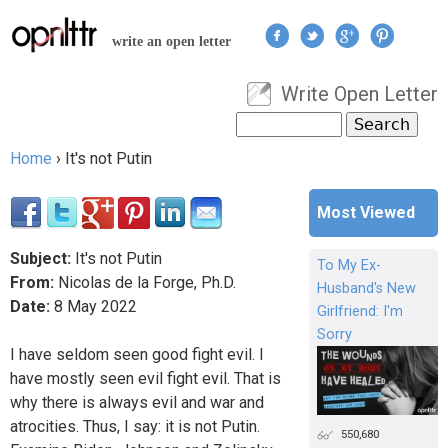
Jump to navigation
write an open letter
Write Open Letter
User menu
Search
Search form
Home
›
It's not Putin
You are here
Most Viewed
Subject:
It's not Putin
To My Ex-
From:
Nicolas de la Forge, Ph.D.
Husband's New
Date:
8
May
2022
Girlfriend: I'm
Sorry
I have seldom seen good fight evil. I
have mostly seen evil fight evil. That is
why there is always evil and war and
atrocities. Thus, I say: it is not Putin.
550,680