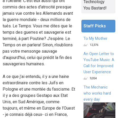
à l'Ukraine. C'est eux aussi qui ont
Technology
commis des actes d'atrocité presque
You Bastard!
jamais vue contre les Allemands avant
la guerre mondiale - deux millions de
Staff Picks
tués. Le Temps. Vous me dites que le
temps des guerres et sauvagerie est
terminé, à part Poutine? J'espère. Le
To My Mother
Temps on en parlera! Sinon, n’oublions
12,376
pas votre mensonge sauvage
An Open Letter to
d'aujourd'hui, celui qui prédit la fin des
YouTube Music: A
sauvageries humaines.
Call for Improved
User Experience
A ce que j’ai entendu, il y a une haine
9,054
extraordinaire contre les Juifs en
The Mechanic
Pologne et une montée du fascisme. Et
who works hard
il y a des groupes Gestapo aux Etat
every day
Unis, en Sud Amérique, comme
toujours, et même en Europe de l’Ouest
- je connais déjà ceux- ci en France,