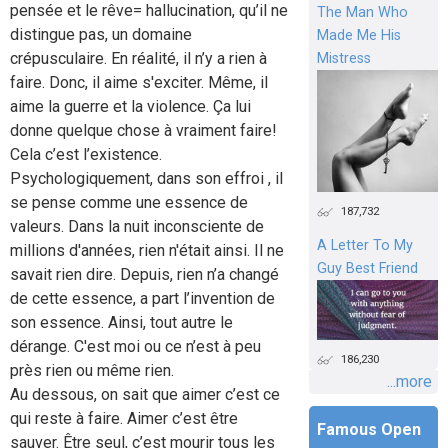
pensée et le rêve= hallucination, qu’il ne
The Man Who
distingue pas, un domaine
Made Me His
crépusculaire. En réalité, il n’y a rien à
Mistress
faire. Donc, il aime s'exciter. Même, il
aime la guerre et la violence. Ça lui
donne quelque chose à vraiment faire!
Cela c’est l’existence.
Psychologiquement, dans son effroi , il
se pense comme une essence de
187,732
valeurs. Dans la nuit inconsciente de
A Letter To My
millions d'années, rien n'était ainsi. Il ne
Guy Best Friend
savait rien dire. Depuis, rien n’a changé
de cette essence, a part l’invention de
son essence. Ainsi, tout autre le
dérange. C'est moi ou ce n’est à peu
186,230
près rien ou même rien.
...more
Au dessous, on sait que aimer c’est ce
qui reste à faire. Aimer c’est être
Famous Open
sauver. Être seul, c’est mourir tous les