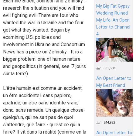
Examine Biden, Johnson and Zelinsky…
My Big Fat Gypsy
research the situation and you will find
Wedding Ruined
evil fighting evil. There are four who
My Life: An Open
wanted the war in Ukraine and the four
Letter to Channel
got what they wanted. Began by
4
examining U.S. policies and
involvement in Ukraine and Consortium
News has a piece on Zelinsky… It is a
bigger problem: one of human nature
and geopolitics (in general, see ‘7 jours
381,588
sur la terre’).
An Open Letter to
My Best Friend
L'être humain est comme un accident,
un être accidentel, sans papiers,
apatride, un etre sans identite vraie;
donc, sans remede. Un quelque chose-
quelqu'un, qui ne sait pas de quoi
244,922
s’attendre, que faire - qu'est ce qui a
faire? Il vit dans la réalité (comme en la
An Open Letter To