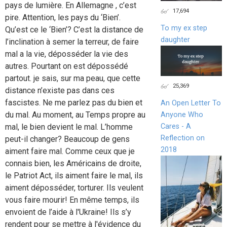
pays de lumière. En Allemagne , c’est
17,694
pire. Attention, les pays du ‘Bien’.
To my ex step
Qu’est ce le ‘Bien’? C’est la distance de
daughter
l’inclination à semer la terreur, de faire
mal a la vie, déposséder la vie des
autres. Pourtant on est dépossédé
partout. je sais, sur ma peau, que cette
25,369
distance n’existe pas dans ces
fascistes. Ne me parlez pas du bien et
An Open Letter To
du mal. Au moment, au Temps propre au
Anyone Who
Cares - A
mal, le bien devient le mal. L’homme
Reflection on
peut-il changer? Beaucoup de gens
2018
aiment faire mal. Comme ceux que je
connais bien, les Américains de droite,
le Patriot Act, ils aiment faire le mal, ils
aiment déposséder, torturer. Ils veulent
vous faire mourir! En même temps, ils
envoient de l’aide à l'Ukraine! Ils s’y
rendent pour se mettre à l'évidence du