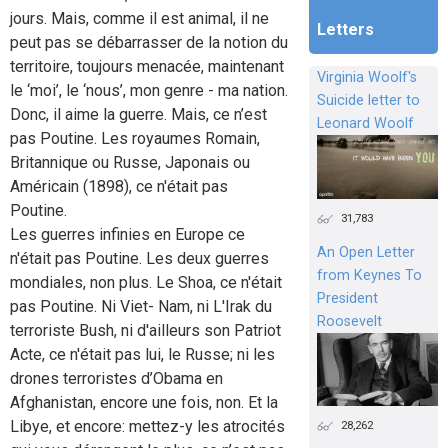
jours. Mais, comme il est animal, il ne
Letters
peut pas se débarrasser de la notion du
territoire, toujours menacée, maintenant
Virginia Woolf's
le ‘moi’, le ‘nous’, mon genre - ma nation.
Suicide letter to
Donc, il aime la guerre. Mais, ce n’est
Leonard Woolf
pas Poutine. Les royaumes Romain,
Britannique ou Russe, Japonais ou
Américain (1898), ce n'était pas
Poutine.
31,783
Les guerres infinies en Europe ce
An Open Letter
n'était pas Poutine. Les deux guerres
from Keynes To
mondiales, non plus. Le Shoa, ce n'était
President
pas Poutine. Ni Viet- Nam, ni L'Irak du
Roosevelt
terroriste Bush, ni d'ailleurs son Patriot
Acte, ce n'était pas lui, le Russe; ni les
drones terroristes d’Obama en
Afghanistan, encore une fois, non. Et la
Libye, et encore: mettez-y les atrocités
28,262