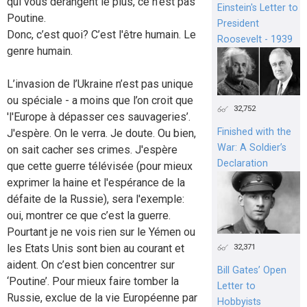
qui vous dérangent le plus, ce n’est pas
Einstein's Letter to
Poutine.
President
Donc, c’est quoi? C’est l'être humain. Le
Roosevelt - 1939
genre humain.
L’invasion de l’Ukraine n’est pas unique
ou spéciale - a moins que l’on croit que
32,752
'l'Europe à dépasser ces sauvageries’.
Finished with the
J'espère. On le verra. Je doute. Ou bien,
War: A Soldier’s
on sait cacher ses crimes. J'espère
Declaration
que cette guerre télévisée (pour mieux
exprimer la haine et l'espérance de la
défaite de la Russie), sera l'exemple:
oui, montrer ce que c’est la guerre.
Pourtant je ne vois rien sur le Yémen ou
les Etats Unis sont bien au courant et
32,371
aident. On c’est bien concentrer sur
Bill Gates’ Open
‘Poutine’. Pour mieux faire tomber la
Letter to
Russie, exclue de la vie Européenne par
Hobbyists