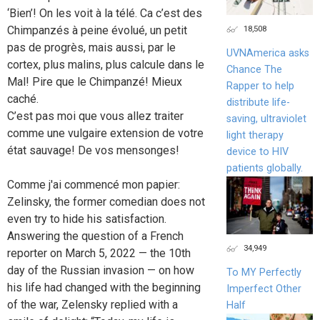
‘Bien’! On les voit à la télé. Ca c’est des
18,508
Chimpanzés à peine évolué, un petit
pas de progrès, mais aussi, par le
UVNAmerica asks
cortex, plus malins, plus calcule dans le
Chance The
Mal! Pire que le Chimpanzé! Mieux
Rapper to help
caché.
distribute life-
C’est pas moi que vous allez traiter
saving, ultraviolet
comme une vulgaire extension de votre
light therapy
état sauvage! De vos mensonges!
device to HIV
patients globally.
Comme j'ai commencé mon papier:
Zelinsky, the former comedian does not
even try to hide his satisfaction.
Answering the question of a French
34,949
reporter on March 5, 2022 — the 10th
day of the Russian invasion — on how
To MY Perfectly
his life had changed with the beginning
Imperfect Other
of the war, Zelensky replied with a
Half